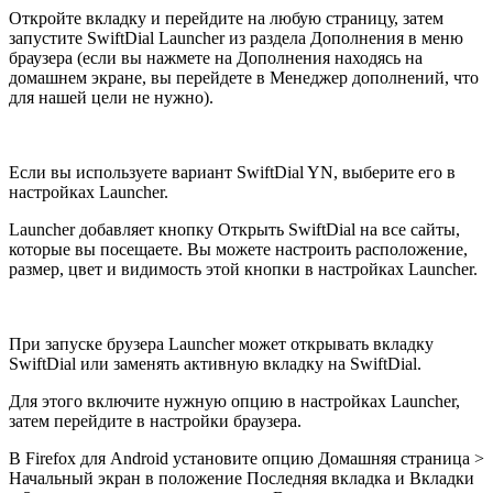
Откройте вкладку и перейдите на любую страницу, затем
запустите
SwiftDial Launcher
из раздела
Дополнения
в меню
браузера (если вы нажмете на
Дополнения
находясь на
домашнем экране, вы перейдете в
Менеджер дополнений
, что
для нашей цели не нужно).
Если вы используете вариант
SwiftDial YN
, выберите его в
настройках Launcher.
Launcher добавляет кнопку
Открыть SwiftDial
на все сайты,
которые вы посещаете. Вы можете настроить
расположение
,
размер
,
цвет
и
видимость
этой кнопки в настройках Launcher.
При запуске брузера Launcher может
открывать вкладку
SwiftDial
или
заменять активную вкладку
на SwiftDial.
Для этого включите нужную опцию в настройках Launcher,
затем перейдите в
настройки браузера
.
В Firefox для Android установите опцию
Домашняя страница
>
Начальный экран
в положение
Последняя вкладка
и
Вкладки