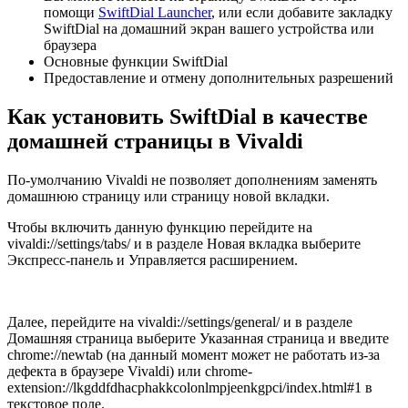
помощи
SwiftDial Launcher
, или если добавите закладку
SwiftDial на домашний экран вашего устройства или
браузера
Основные функции SwiftDial
Предоставление и отмену дополнительных разрешений
Как установить SwiftDial в качестве
домашней страницы в Vivaldi
По-умолчанию Vivaldi не позволяет дополнениям заменять
домашнюю страницу или страницу новой вкладки.
Чтобы включить данную функцию перейдите на
vivaldi://settings/tabs/
и в разделе
Новая вкладка
выберите
Экспресс-панель
и
Управляется расширением
.
Далее, перейдите на
vivaldi://settings/general/
и в разделе
Домашняя страница
выберите
Указанная страница
и введите
chrome://newtab
(на данный момент может не работать из-за
дефекта в браузере Vivaldi) или
chrome-
extension://lkgddfdhacphakkcolonlmpjeenkgpci/index.html#1
в
текстовое поле.